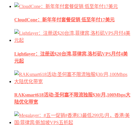
CloudCone：新年年付套餐促销 低至年付17美元
Lightlayer：注册送$20台湾,菲律宾,洛杉矶VPS月付4美
元起
RAKsmart618活动:圣何塞不限流独服$30/月,100Mbps大
陆优化带宽