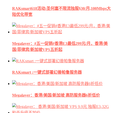
RAKsmart618活动:圣何塞不限流独服$30/月,100Mbps大
陆优化带宽
Megalayer：#五一促销#香港E3最低299元/月，香港/美
国/菲律宾/新加坡VPS五折起
RAKsmart :一键式部署幻兽帕鲁服务器
Megalayer：香港/美国/新加坡 高防服务器6折低价