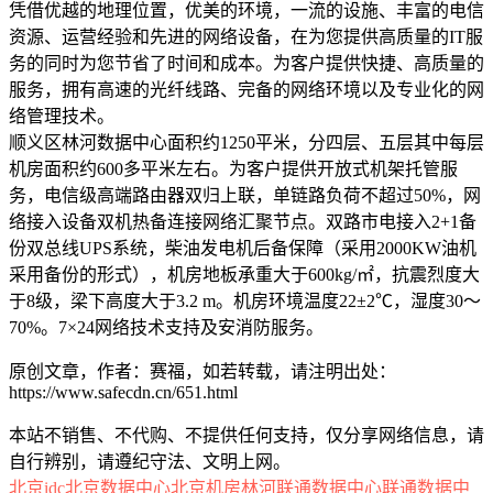
凭借优越的地理位置，优美的环境，一流的设施、丰富的电信
资源、运营经验和先进的网络设备，在为您提供高质量的IT服
务的同时为您节省了时间和成本。为客户提供快捷、高质量的
服务，拥有高速的光纤线路、完备的网络环境以及专业化的网
络管理技术。
顺义区林河数据中心面积约1250平米，分四层、五层其中每层
机房面积约600多平米左右。为客户提供开放式机架托管服
务，电信级高端路由器双归上联，单链路负荷不超过50%，网
络接入设备双机热备连接网络汇聚节点。双路市电接入2+1备
份双总线UPS系统，柴油发电机后备保障（采用2000KW油机
采用备份的形式），机房地板承重大于600kg/㎡，抗震烈度大
于8级，梁下高度大于3.2 m。机房环境温度22±2℃，湿度30～
70%。7×24网络技术支持及安消防服务。
原创文章，作者：赛福，如若转载，请注明出处：
https://www.safecdn.cn/651.html
本站不销售、不代购、不提供任何支持，仅分享网络信息，请
自行辨别，请遵纪守法、文明上网。
北京idc
北京数据中心
北京机房
林河联通数据中心
联通数据中