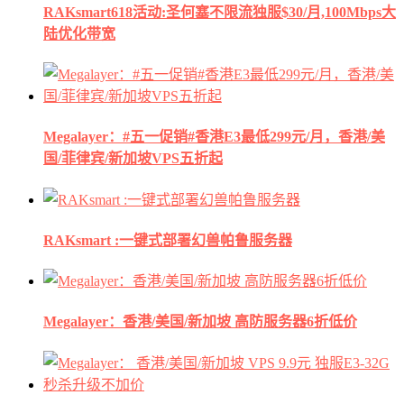
RAKsmart618活动:圣何塞不限流独服$30/月,100Mbps大
陆优化带宽
Megalayer：#五一促销#香港E3最低299元/月，香港/美
国/菲律宾/新加坡VPS五折起
RAKsmart :一键式部署幻兽帕鲁服务器
Megalayer：香港/美国/新加坡 高防服务器6折低价